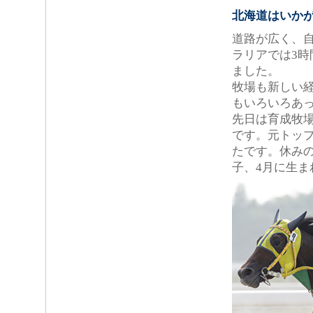
北海道はいか
道路が広く、
ラリアでは3
ました。
牧場も新しい
もいろいろあ
先日は育成牧
です。元トッ
たです。休み
子、4月に生