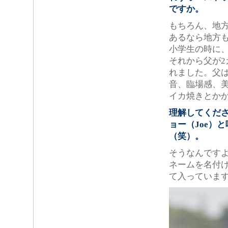
ですか。
もちろん、地
あるなら地方
小学生の時に
それから父が2
れました。父
音、臨場感、
イカ焼きとか
理解してくだ
ョー（Joe）
（笑）。
そうなんですよ
ネームを名付け
て入っていま