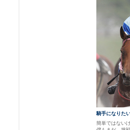
騎手になりた
簡単ではない
僕もまだ、挑