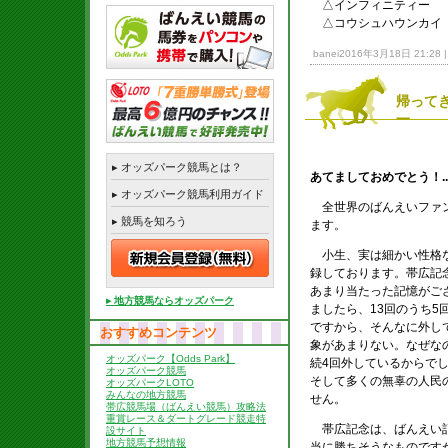
△インフィニティー
△コウシュハウンカイ
banei2016年3月18日 21:28
|
帰って
一
▸ オッズパーク競馬とは？
あてましておめでとう！..
▸ オッズパーク競馬利用ガイド
全世界のばんえいファン
▸ 競馬を知ろう
ます。
小生、実は細かい性格な
録しております。帯広記念
あまり当たった記憶がご
▸ 地方競馬ならオッズパーク
ましたら、13回のうち5
ですから、そんなに外し
おすすめコンテンツ
象があまりない。なぜなの
オッズパーク【Odds Park】
続4回外しているからで
オッズパーク競馬
そして多くの無辜の人民
オッズパークLOTO
みんなの地方競馬
せん。
帯広競馬場（ばんえい競馬）攻略法
重賞レース＆ダートグレード競走特
帯広記念は、ばんえい記
設サイト
地方競馬予想情報
当に勝ちそうなものです