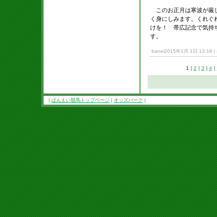
このお正月は寒波が厳し
く身にしみます。くれぐ
けを！ 帯広記念で気持
す。
banei2015年1月 1日 13:18
|
1
｜
2
｜
3
｜
4
｜
|
ばんえい競馬トップページ
|
オッズパーク
|