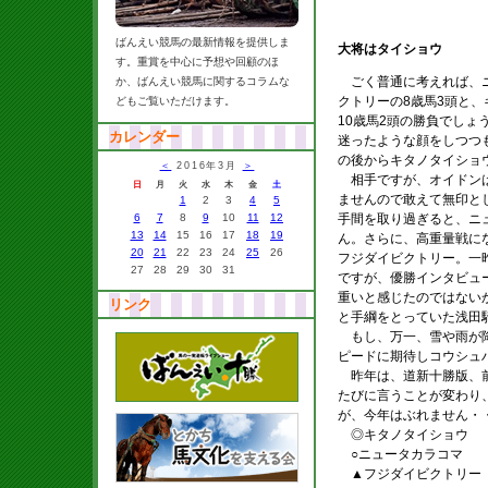
ばんえい競馬の最新情報を提供しま
大将はタイショウ
す。重賞を中心に予想や回顧のほ
ごく普通に考えれば、ニ
か、ばんえい競馬に関するコラムな
クトリーの8歳馬3頭と
どもご覧いただけます。
10歳馬2頭の勝負でしょ
カレンダー
迷ったような顔をしつつ
の後からキタノタイショ
相手ですが、オイドンは
ませんので敢えて無印と
手間を取り過ぎると、ニ
ん。さらに、高重量戦に
フジダイビクトリー。一
ですが、優勝インタビュ
重いと感じたのではない
リンク
と手綱をとっていた浅田
もし、万一、雪や雨が降
ピードに期待しコウシュ
昨年は、道新十勝版、前
たびに言うことが変わり
が、今年はぶれません・
◎キタノタイショウ
○ニュータカラコマ
▲フジダイビクトリー