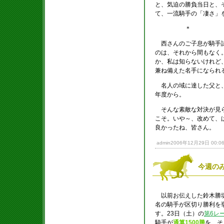
と、気迫の勝負当日と、
て、一流騎手の「凄さ」
＊ ＊
西さんのご子息が騎手試
のは、それから間もなく
か、私は知らないけれど
兼ね備えた名手になられ
名人の域に達した父と、
年度から。
そんな素敵な対決が見ら
こそ。いや～、改めて、
良かったね、皆さん。
admin2006年12月29日 00:0
今週のみ
以前お伝えした鈴木勝堤
名の騎手が区切り勝利を
す。23日（土）の
第6レ
騎手が
通算1500勝
を、そ