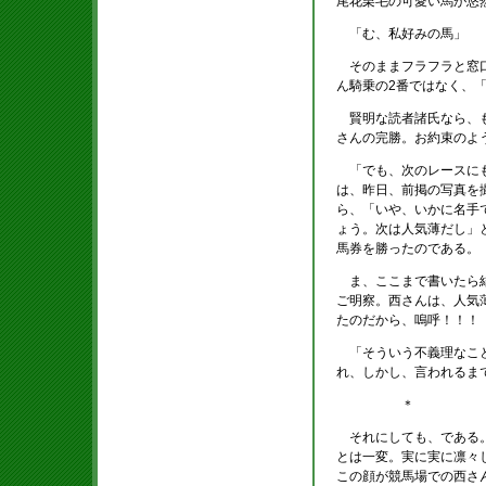
尾花栗毛の可愛い馬が悠
「む、私好みの馬」
そのままフラフラと窓口
ん騎乗の2番ではなく、
賢明な読者諸氏なら、も
さんの完勝。お約束のよ
「でも、次のレースにも
は、昨日、前掲の写真を
ら、「いや、いかに名手
ょう。次は人気薄だし」
馬券を勝ったのである。
ま、ここまで書いたら結
ご明察。西さんは、人気薄
たのだから、嗚呼！！！
「そういう不義理なこと
れ、しかし、言われるま
＊ ＊
それにしても、である。
とは一変。実に実に凛々
この顔が競馬場での西さ