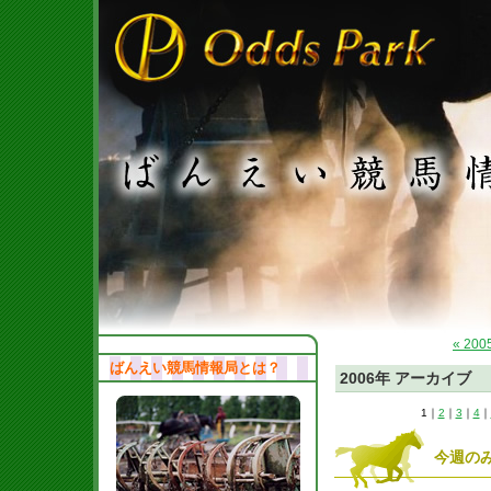
« 20
ばんえい競馬情報局とは？
2006年 アーカイブ
1
｜
2
｜
3
｜
4
｜
今週のみ