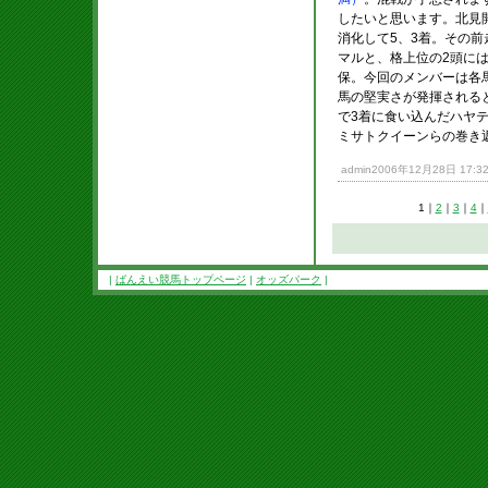
したいと思います。北見
消化して5、3着。その
マルと、格上位の2頭に
保。今回のメンバーは各
馬の堅実さが発揮される
で3着に食い込んだハヤ
ミサトクイーンらの巻き
admin2006年12月28日 17:3
1
｜
2
｜
3
｜
4
｜
|
ばんえい競馬トップページ
|
オッズパーク
|