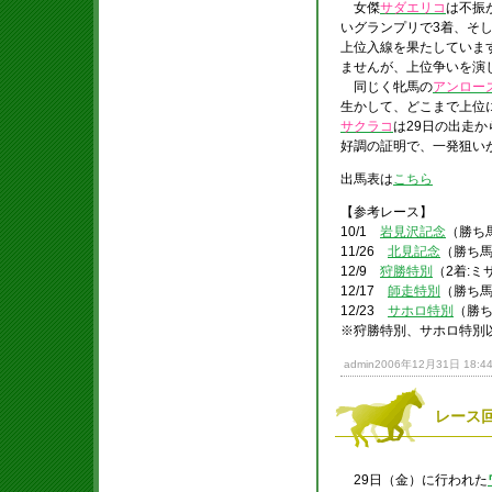
女傑
サダエリコ
は不振
いグランプリで3着、そ
上位入線を果たしていま
ませんが、上位争いを演
同じく牝馬の
アンロー
生かして、どこまで上位
サクラコ
は29日の出走
好調の証明で、一発狙い
出馬表は
こちら
【参考レース】
10/1
岩見沢記念
（勝ち
11/26
北見記念
（勝ち馬
12/9
狩勝特別
（2着:
12/17
師走特別
（勝ち馬
12/23
サホロ特別
（勝ち
※狩勝特別、サホロ特別
admin2006年12月31日 18:4
レース回顧
29日（金）に行われた