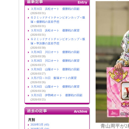
３月31日 浜松オート 優勝戦の回顧
(2026/03/31)
Ｇ２ミッドナイトチャンピオンカップ＜飯
塚＞優勝戦の直前予想
(2026/03/31)
３月31日 浜松オート 優勝戦の展望
(2026/03/31)
Ｇ２ミッドナイトチャンピオンカップ＜飯
塚＞準決勝の直前予想
(2026/03/30)
３月28日 川口オート 優勝戦の回顧
(2026/03/28)
３月28日 川口オート 優勝戦の展望
(2026/03/27)
３月26日 山陽オート 優勝戦の回顧
(2026/03/27)
３月27日～31日 飯塚オートの展望
(2026/03/26)
３月26日 山陽オート 優勝戦の展望
(2026/03/26)
３月25日 伊勢崎オート 優勝戦の回顧
(2026/03/25)
月別
2026年3月 (43)
青山周平が2
2026年2月 (34)