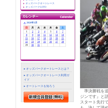
オッズパークオートレース
オッズパークLOTO
▸ オッズパークオートレースとは？
▸ オッズパークオートレース利用ガ
イド
▸ オートレースを知ろう
準決勝戦を追
ジンです』と
スタート先行
も、決して諦め